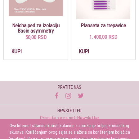
Neicha ped za izolaciju
Planseta za trepavice
Basic asymmetry
1.400,00 RSD
50,00 RSD
KUPI
KUPI
PRATITE NAS
NEWSLETTER
Prijavite se na naš Newsletter
Ova Internet stranica koristi kolačiće za pružanje boljeg korisničkog
Prijavi se
iskustva. Korišćenjem ovog sajta se slažete sa korištenjem kolačića
(cookies). Više o tome možete pronaći u našim uslovima korišćenja.