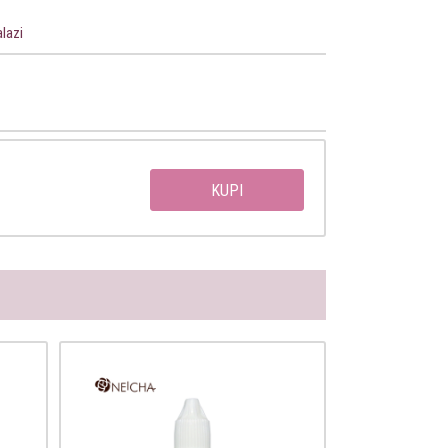
lazi
KUPI