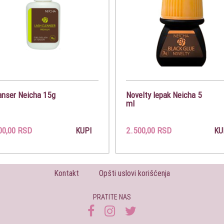
anser Neicha 15g
Novelty lepak Neicha 5
ml
00,00 RSD
2.500,00 RSD
KUPI
KU
Kontakt
Opšti uslovi korišćenja
PRATITE NAS