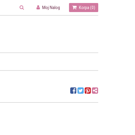
Moj Nalog
Korpa (
0
)