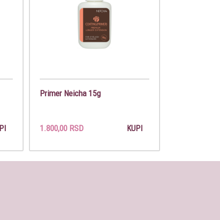
Primer Neicha 15g
1.800,00 RSD
PI
KUPI