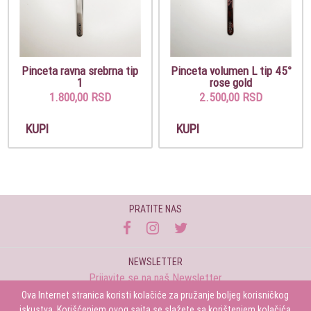
Pinceta ravna srebrna tip
Pinceta volumen L tip 45°
1
rose gold
1.800,00 RSD
2.500,00 RSD
KUPI
KUPI
PRATITE NAS
NEWSLETTER
Prijavite se na naš Newsletter
Ova Internet stranica koristi kolačiće za pružanje boljeg korisničkog
Prijavi se
iskustva. Korišćenjem ovog sajta se slažete sa korištenjem kolačića