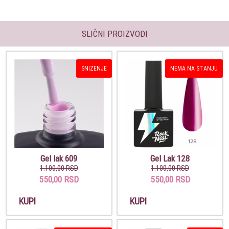
SLIČNI PROIZVODI
SNIZENJE
NEMA NA STANJU
Gel lak 609
Gel Lak 128
1.100,00 RSD
1.100,00 RSD
550,00 RSD
550,00 RSD
KUPI
KUPI