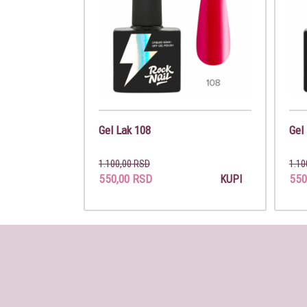
Gel Lak 108
Gel
1.100,00 RSD
1.10
550,00 RSD
550
KUPI