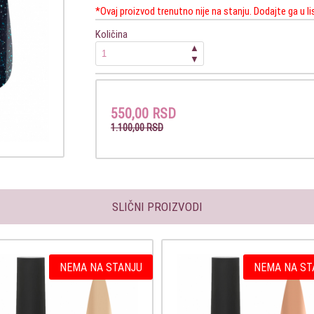
*Ovaj proizvod trenutno nije na stanju. Dodajte ga u l
Količina
▲
▼
550,00 RSD
1.100,00 RSD
SLIČNI PROIZVODI
NEMA NA STANJU
NEMA NA ST