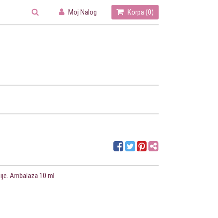
Moj Nalog
Korpa (
0
)
sije. Ambalaza 10 ml