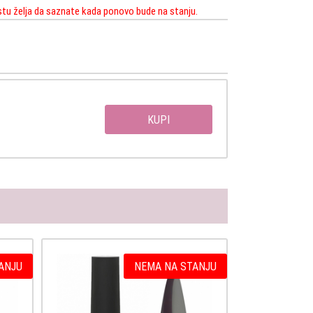
istu želja da saznate kada ponovo bude na stanju.
KUPI
ANJU
NEMA NA STANJU