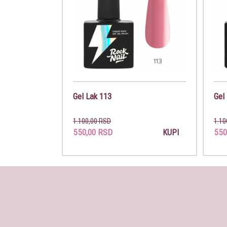
Gel Lak 113
Gel
1.100,00 RSD
1.10
550,00 RSD
550
KUPI