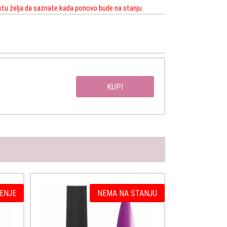
istu želja da saznate kada ponovo bude na stanju.
KUPI
ENJE
NEMA NA STANJU