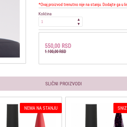
*Ovaj proizvod trenutno nije na stanju. Dodajte ga u l
Količina
▲
▼
550,00 RSD
1.100,00 RSD
SLIČNI PROIZVODI
NEMA NA STANJU
SNIZ