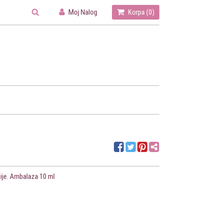
Moj Nalog
Korpa (
0
)
sije. Ambalaza 10 ml