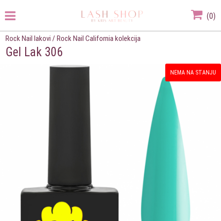
(
0
)
Rock Nail lakovi
/
Rock Nail California kolekcija
Gel Lak 306
NEMA NA STANJU