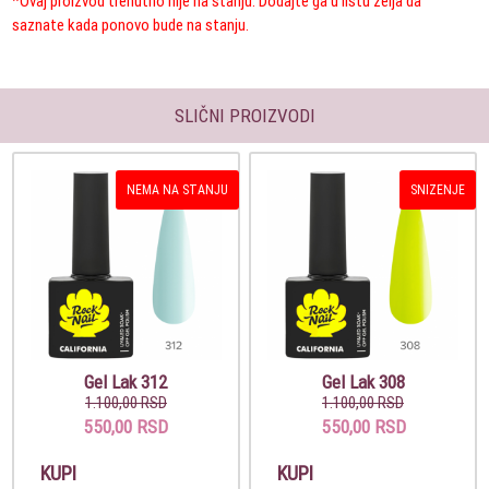
*Ovaj proizvod trenutno nije na stanju. Dodajte ga u listu želja da
saznate kada ponovo bude na stanju.
SLIČNI PROIZVODI
NEMA NA STANJU
SNIZENJE
Gel Lak 312
Gel Lak 308
1.100,00 RSD
1.100,00 RSD
550,00 RSD
550,00 RSD
KUPI
KUPI