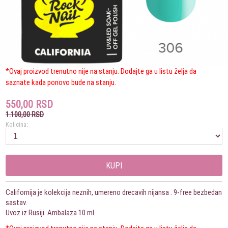
*Ovaj proizvod trenutno nije na stanju. Dodajte ga u listu želja da
saznate kada ponovo bude na stanju.
550,00 RSD
1.100,00 RSD
Kolicina:
KUPI
Californija je kolekcija neznih, umereno drecavih nijansa . 9-free bezbedan
sastav.
Uvoz iz Rusiji. Ambalaza 10 ml