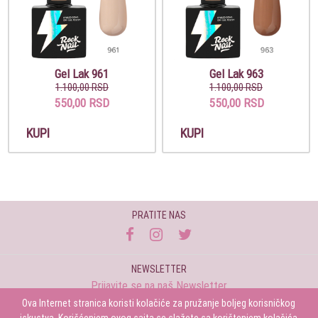
Gel Lak 961
Gel Lak 963
1.100,00 RSD
1.100,00 RSD
550,00 RSD
550,00 RSD
KUPI
KUPI
PRATITE NAS
NEWSLETTER
Prijavite se na naš Newsletter
Ova Internet stranica koristi kolačiće za pružanje boljeg korisničkog
Prijavi se
iskustva. Korišćenjem ovog sajta se slažete sa korištenjem kolačića