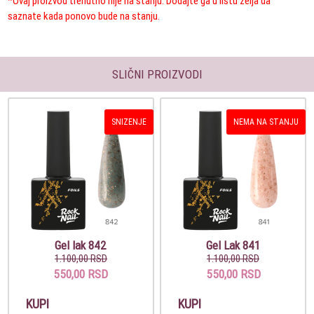
*Ovaj proizvod trenutno nije na stanju. Dodajte ga u listu želja da
saznate kada ponovo bude na stanju.
SLIČNI PROIZVODI
SNIZENJE
NEMA NA STANJU
Gel lak 842
Gel Lak 841
1.100,00 RSD
1.100,00 RSD
550,00 RSD
550,00 RSD
KUPI
KUPI