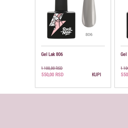
Gel Lak 806
Gel
1.100,00 RSD
1.10
550,00 RSD
550
KUPI