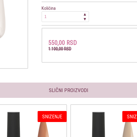
Količina
▲
▼
550,00 RSD
1.100,00 RSD
SLIČNI PROIZVODI
SNIZENJE
SNIZ