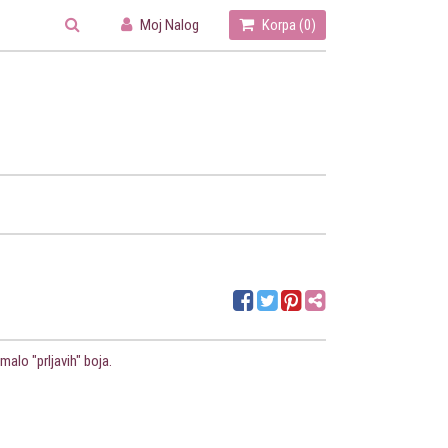
Moj Nalog
Korpa (
0
)
malo "prljavih" boja.