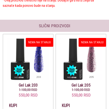
*Ovaj proizvod trenutno nije na stanju. Dodajte ga u listu želja da
saznate kada ponovo bude na stanju.
SLIČNI PROIZVODI
NEMA NA STANJU
NEMA NA STANJU
Gel Lak 203
Gel Lak 205
1.100,00 RSD
1.100,00 RSD
550,00 RSD
550,00 RSD
KUPI
KUPI