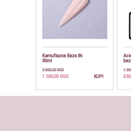
Kamuflazna Baza 86
Aci
30ml
baz
3.000,00 RSD
1.30
1.500,00 RSD
650
KUPI