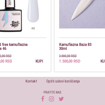
d free kamuflazna
Kamuflazna Baza 83
a 46
30ml
0,00 RSD
3.000,00 RSD
,00 RSD
1.500,00 RSD
KUPI
KU
Kontakt
Opšti uslovi korišćenja
PRATITE NAS