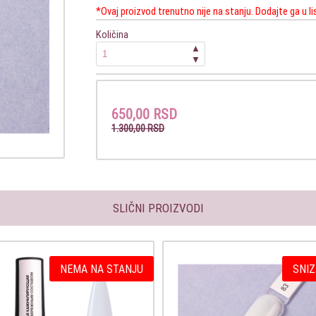
*Ovaj proizvod trenutno nije na stanju. Dodajte ga u l
Količina
▲
▼
650,00 RSD
1.300,00 RSD
SLIČNI PROIZVODI
NEMA NA STANJU
SNIZ