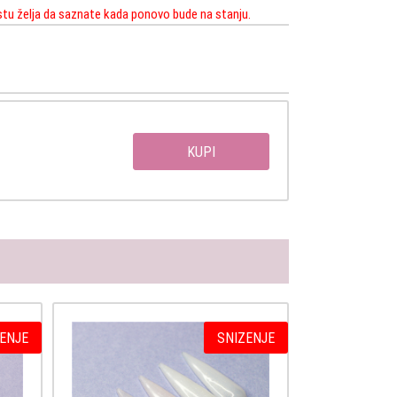
istu želja da saznate kada ponovo bude na stanju.
KUPI
ENJE
SNIZENJE