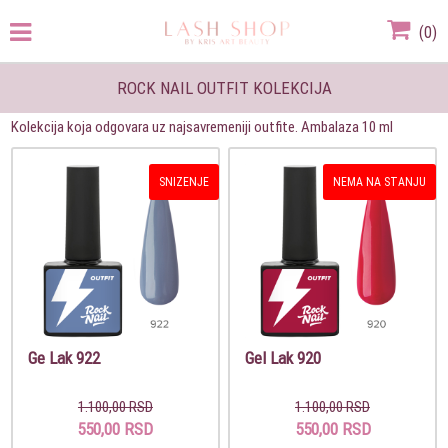
(
0
)
ROCK NAIL OUTFIT KOLEKCIJA
Kolekcija koja odgovara uz najsavremeniji outfite. Ambalaza 10 ml
SNIZENJE
NEMA NA STANJU
Ge Lak 922
Gel Lak 920
1.100,00 RSD
1.100,00 RSD
550,00 RSD
550,00 RSD