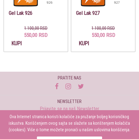
Gel Lak 926
Gel Lak 927
1.100,00 RSD
1.100,00 RSD
550,00 RSD
550,00 RSD
KUPI
KUPI
PRATITE NAS
NEWSLETTER
Prijavite se na naš Newsletter
Ova Internet stranica koristi kolačiće za pružanje boljeg korisničkog
Prijavi se
iskustva. Korišćenjem ovog sajta se slažete sa korištenjem kolačića
(cookies). Više o tome možete pronaći u našim uslovima korišćenja.
Lash Shop Pr Kristina Tamm Uroša Martinovića 18, lokal 11, 11070 NOVI BEOGRAD,