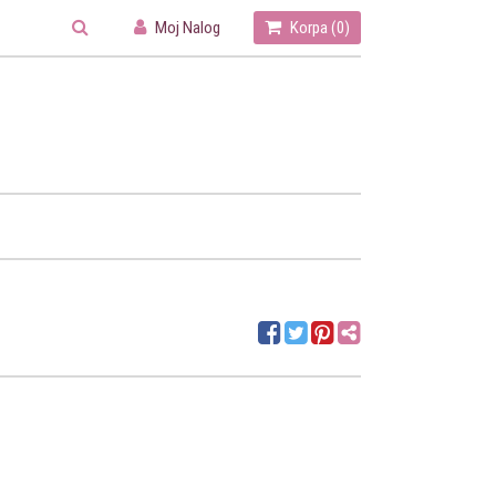
Moj Nalog
Korpa (
0
)