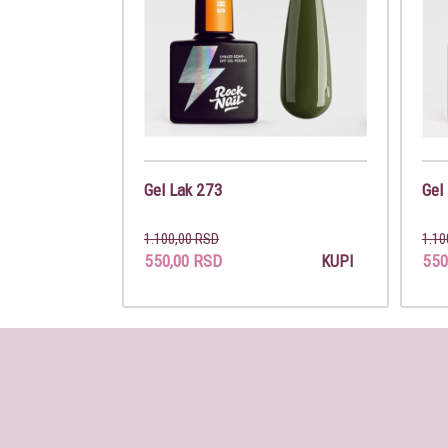
Gel Lak 273
Gel
1.100,00 RSD
1.10
550,00 RSD
550
KUPI