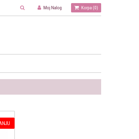
Moj Nalog
Korpa (
0
)
ANJU