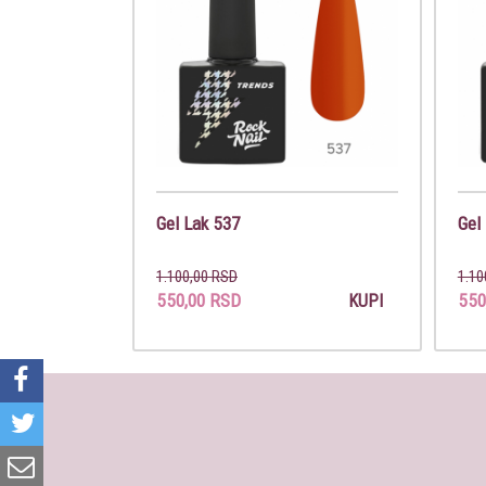
Gel Lak 537
Gel
1.100,00 RSD
1.10
550,00 RSD
550
KUPI