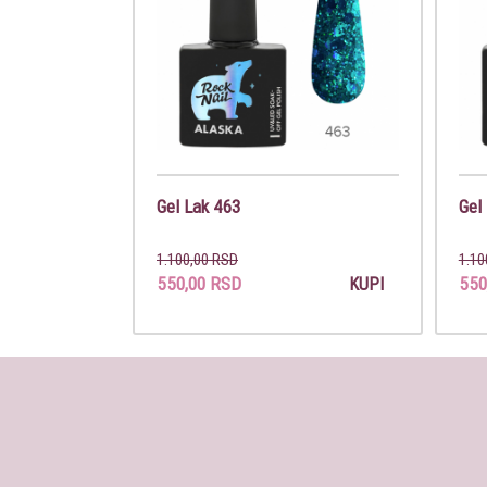
Gel Lak 463
Gel
1.100,00 RSD
1.10
550,00 RSD
550
KUPI