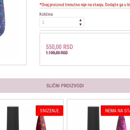
*Ovaj proizvod trenutno nije na stanju. Dodajte ga u l
Količina
▲
▼
550,00 RSD
1.100,00 RSD
SLIČNI PROIZVODI
SNIZENJE
NEMA NA ST