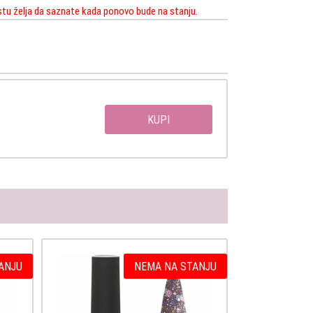
istu želja da saznate kada ponovo bude na stanju.
KUPI
ANJU
NEMA NA STANJU