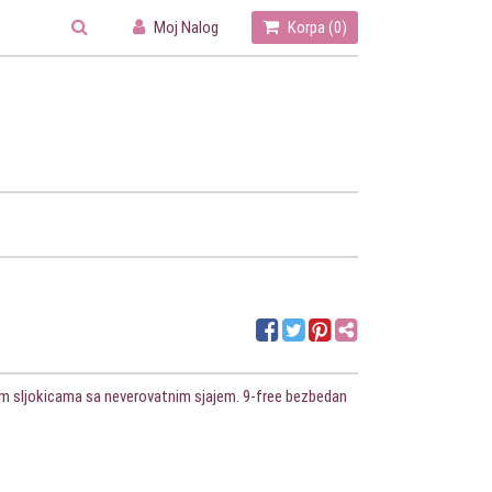
Moj Nalog
Korpa (
0
)
nim sljokicama sa neverovatnim sjajem. 9-free bezbedan