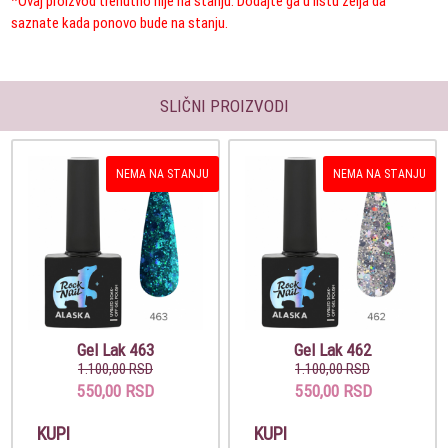
*Ovaj proizvod trenutno nije na stanju. Dodajte ga u listu želja da
saznate kada ponovo bude na stanju.
SLIČNI PROIZVODI
NEMA NA STANJU
NEMA NA STANJU
Gel Lak 463
Gel Lak 462
1.100,00 RSD
1.100,00 RSD
550,00 RSD
550,00 RSD
KUPI
KUPI