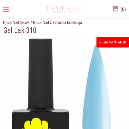
(
0
)
Rock Nail lakovi
/
Rock Nail California kolekcija
Gel Lak 310
NEMA NA STANJU