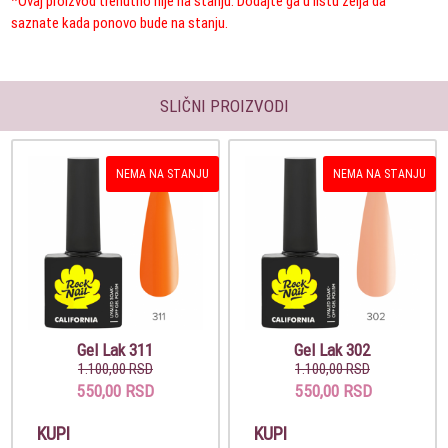
*Ovaj proizvod trenutno nije na stanju. Dodajte ga u listu želja da
saznate kada ponovo bude na stanju.
SLIČNI PROIZVODI
NEMA NA STANJU
NEMA NA STANJU
Gel Lak 311
Gel Lak 302
1.100,00 RSD
1.100,00 RSD
550,00 RSD
550,00 RSD
KUPI
KUPI