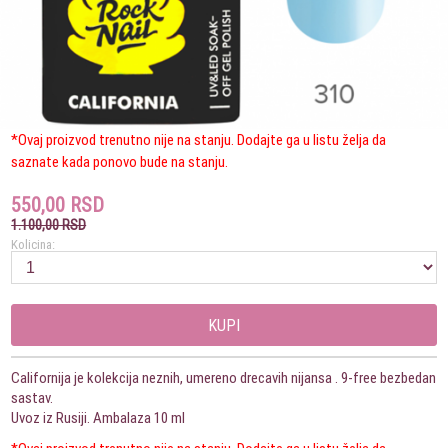
*Ovaj proizvod trenutno nije na stanju. Dodajte ga u listu želja da
saznate kada ponovo bude na stanju.
550,00 RSD
1.100,00 RSD
Kolicina:
KUPI
Californija je kolekcija neznih, umereno drecavih nijansa . 9-free bezbedan
sastav.
Uvoz iz Rusiji. Ambalaza 10 ml