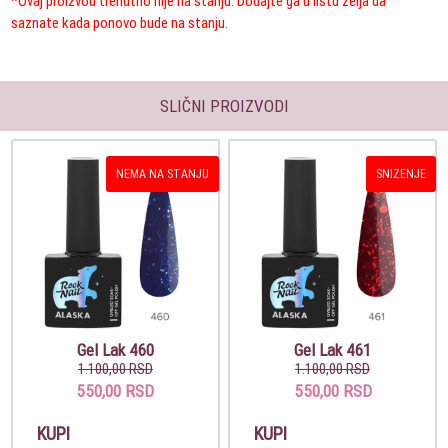
*Ovaj proizvod trenutno nije na stanju. Dodajte ga u listu želja da
saznate kada ponovo bude na stanju.
SLIČNI PROIZVODI
NEMA NA STANJU
SNIZENJE
Gel Lak 460
Gel Lak 461
1.100,00 RSD
1.100,00 RSD
550,00 RSD
550,00 RSD
KUPI
KUPI